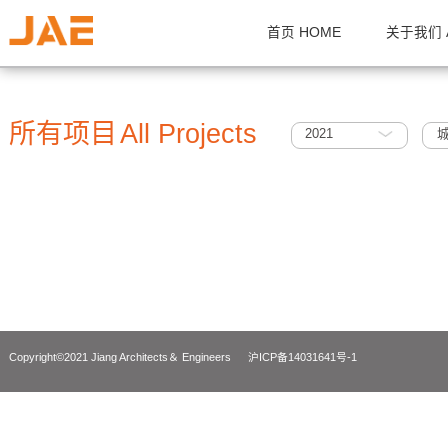
首页 HOME
关
所有项目
All Projects
2021
Copyright©2021 Jiang Architects＆ Engineers
沪ICP备14031641号-1