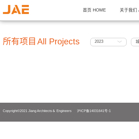
首页 HOME
关
所有项目
All Projects
2023
Copyright©2021 Jiang Architects＆ Engineers
沪ICP备14031641号-1