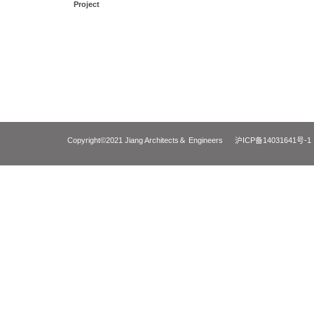
上海音乐厅整体抬升迁移
Shanghai Concert Hall Integral Lift and Translation
Project
Copyright©2021 Jiang Architects＆ Engineers
沪ICP备14031