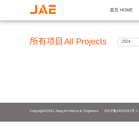
首页 H
所有项目
All Projects
2
Copyright©2021 Jiang Architects＆ Engineers
沪ICP备14031