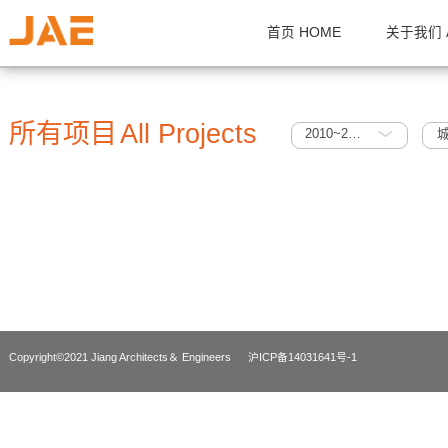
首页 HOME
关
所有项目
All Projects
2010~2015
Copyright©2021 Jiang Architects＆ Engineers
沪ICP备14031641号-1