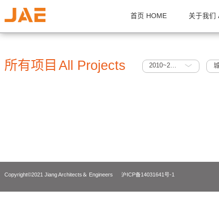
首页 HOME
关
所有项目
All Projects
2010~2015
Copyright©2021 Jiang Architects＆ Engineers
沪ICP备14031641号-1