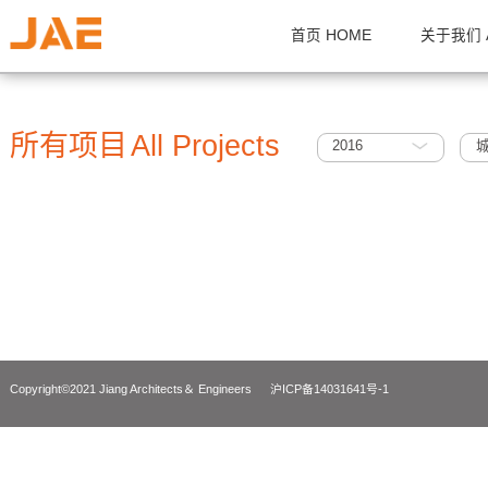
首页 HOME
关
所有项目
All Projects
2016
Copyright©2021 Jiang Architects＆ Engineers
沪ICP备14031641号-1