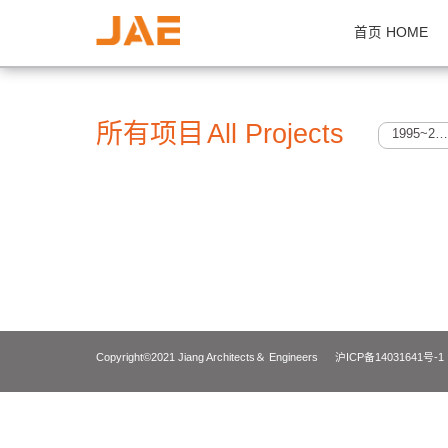
首页 H
所有项目
All Projects
Copyright©2021 Jiang Architects＆ Engineers
沪ICP备14031