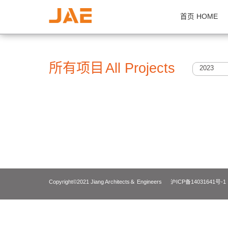
首页 H
所有项目
All Projects
2
Copyright©2021 Jiang Architects＆ Engineers
沪ICP备14031