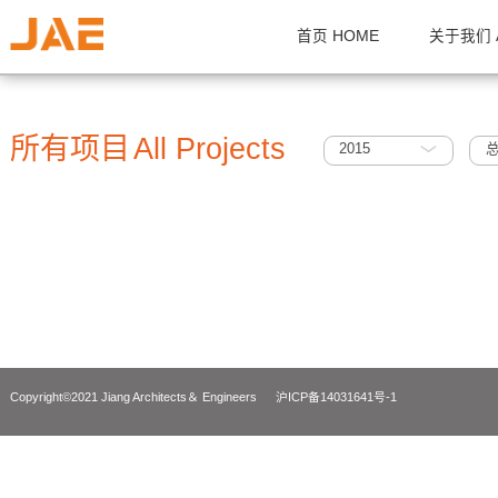
首页 HOME
关
所有项目
All Projects
2015
Copyright©2021 Jiang Architects＆ Engineers
沪ICP备14031641号-1