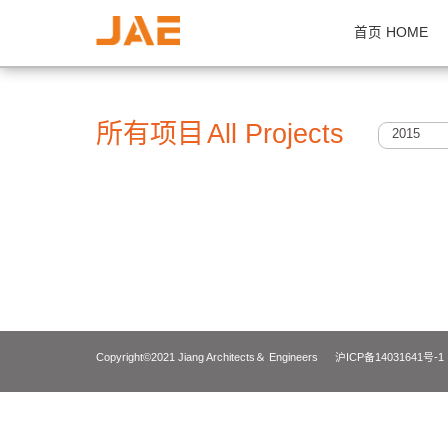
首页 H
所有项目
All Projects
2
Copyright©2021 Jiang Architects＆ Engineers
沪ICP备14031