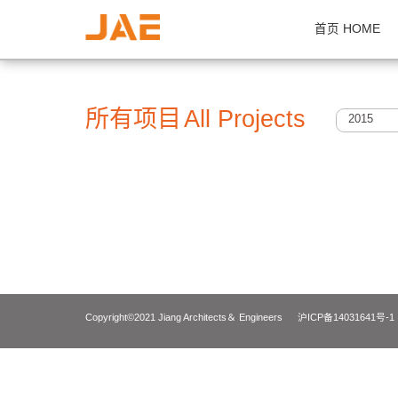
首页 H
所有项目
All Projects
2
Copyright©2021 Jiang Architects＆ Engineers
沪ICP备14031