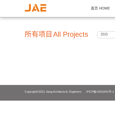
首页 H
所有项目
All Projects
2
Copyright©2021 Jiang Architects＆ Engineers
沪ICP备14031