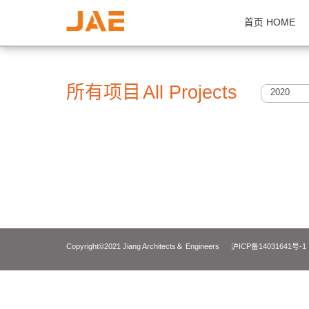
首页 H
所有项目
All Projects
2
Copyright©2021 Jiang Architects＆ Engineers
沪ICP备14031