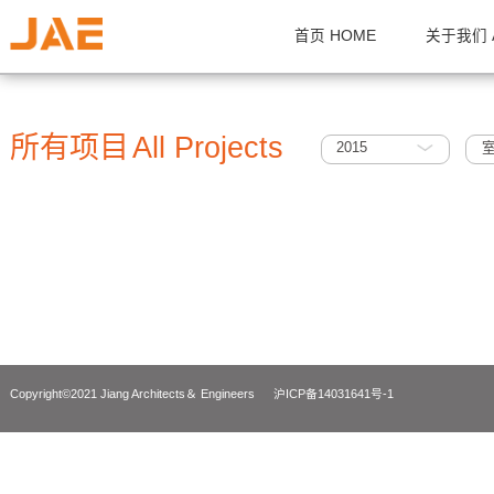
首页 HOME
关
所有项目
All Projects
2015
Copyright©2021 Jiang Architects＆ Engineers
沪ICP备14031641号-1