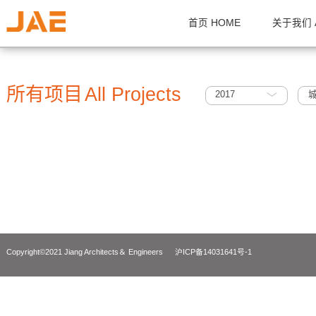
首页 HOME
关
所有项目
All Projects
2017
Copyright©2021 Jiang Architects＆ Engineers
沪ICP备14031641号-1