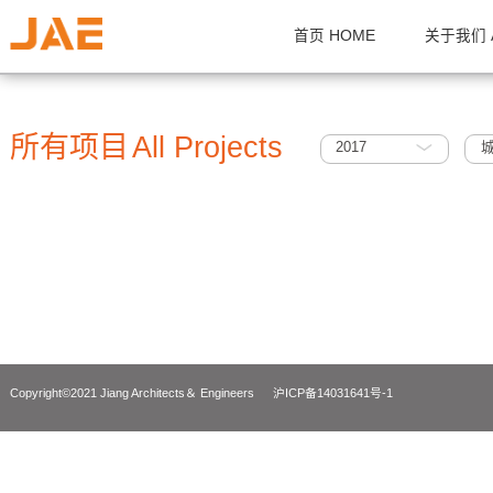
首页 HOME
关
所有项目
All Projects
2017
Copyright©2021 Jiang Architects＆ Engineers
沪ICP备14031641号-1