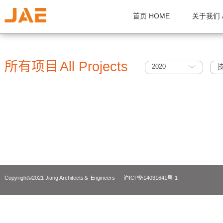
首页 HOME
关
所有项目
All Projects
2020
Copyright©2021 Jiang Architects＆ Engineers
沪ICP备14031641号-1