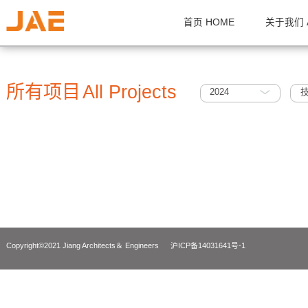
首页 HOME
关
所有项目
All Projects
2024
Copyright©2021 Jiang Architects＆ Engineers
沪ICP备14031641号-1