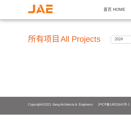
首页 H
所有项目
All Projects
2
Copyright©2021 Jiang Architects＆ Engineers
沪ICP备14031