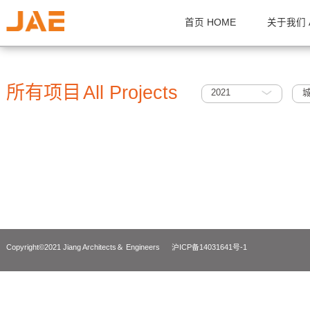
首页 HOME
关
所有项目
All Projects
2021
Copyright©2021 Jiang Architects＆ Engineers
沪ICP备14031641号-1