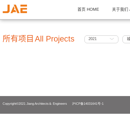
首页 HOME
关
所有项目
All Projects
2021
Copyright©2021 Jiang Architects＆ Engineers
沪ICP备14031641号-1