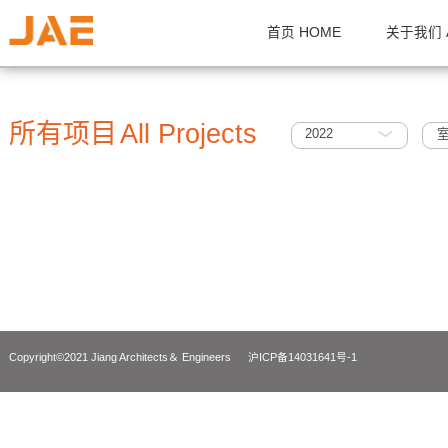
首页 HOME
关
所有项目
All Projects
2022
Copyright©2021 Jiang Architects＆ Engineers
沪ICP备14031641号-1