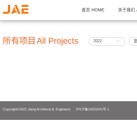
首页 HOME
关
所有项目
All Projects
2022
Copyright©2021 Jiang Architects＆ Engineers
沪ICP备14031641号-1