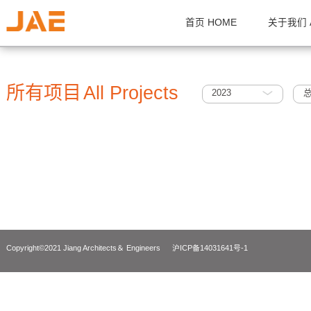
首页 HOME
关
所有项目
All Projects
2023
Copyright©2021 Jiang Architects＆ Engineers
沪ICP备14031641号-1