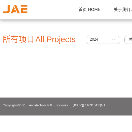
首页 HOME
关
所有项目
All Projects
2024
Copyright©2021 Jiang Architects＆ Engineers
沪ICP备14031641号-1