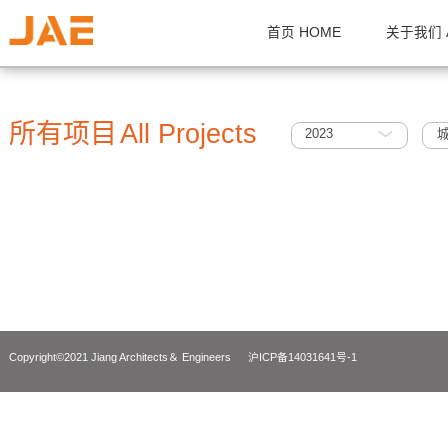
首页 HOME
关
所有项目
All Projects
2023
Copyright©2021 Jiang Architects＆ Engineers
沪ICP备14031641号-1