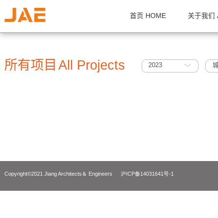
首页 HOME
关
所有项目
All Projects
2023
Copyright©2021 Jiang Architects＆ Engineers
沪ICP备14031641号-1