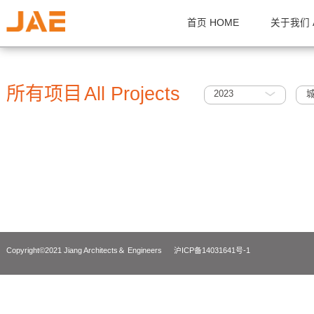
首页 HOME
关
所有项目
All Projects
2023
Copyright©2021 Jiang Architects＆ Engineers
沪ICP备14031641号-1