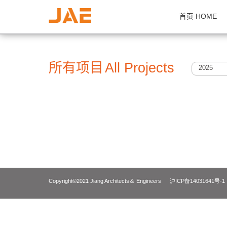
首页 H
所有项目
All Projects
2
Copyright©2021 Jiang Architects＆ Engineers
沪ICP备14031