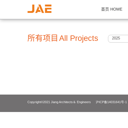
首页 H
所有项目
All Projects
2
Copyright©2021 Jiang Architects＆ Engineers
沪ICP备14031