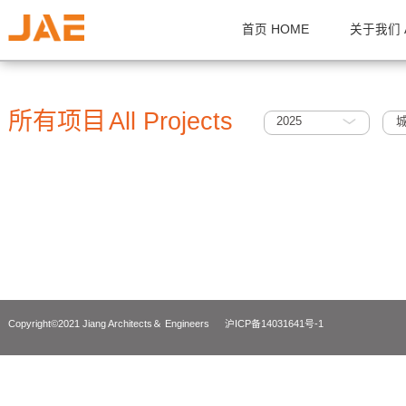
首页 HOME
关
所有项目
All Projects
2025
Copyright©2021 Jiang Architects＆ Engineers
沪ICP备14031641号-1