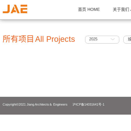
首页 HOME
关
所有项目
All Projects
2025
Copyright©2021 Jiang Architects＆ Engineers
沪ICP备14031641号-1